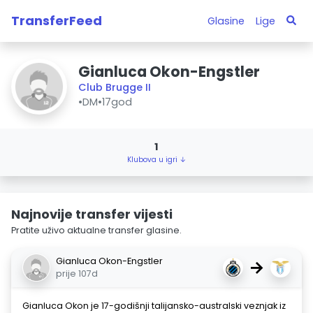
TransferFeed
Glasine
Lige
Gianluca Okon-Engstler
Club Brugge II
•
DM
•
17god
1
Klubova u igri ↓
Najnovije transfer vijesti
Pratite uživo aktualne transfer glasine.
Gianluca Okon-Engstler
→
prije 107d
Gianluca Okon je 17-godišnji talijansko-australski veznjak iz