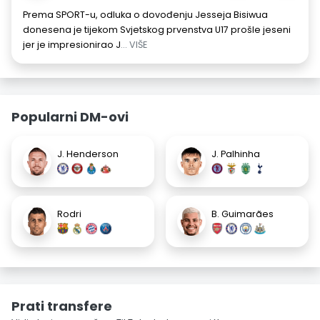
Prema SPORT-u, odluka o dovođenju Jesseja Bisiwua
donesena je tijekom Svjetskog prvenstva U17 prošle jeseni
jer je impresionirao J
... VIŠE
Popularni DM-ovi
J. Henderson
J. Palhinha
Rodri
B. Guimarães
Prati transfere