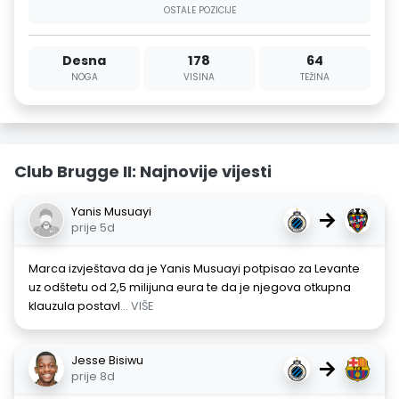
OSTALE POZICIJE
Desna
178
64
NOGA
VISINA
TEŽINA
Club Brugge II: Najnovije vijesti
Yanis Musuayi
→
prije 5d
Marca izvještava da je Yanis Musuayi potpisao za Levante
uz odštetu od 2,5 milijuna eura te da je njegova otkupna
klauzula postavl
... VIŠE
Jesse Bisiwu
→
prije 8d