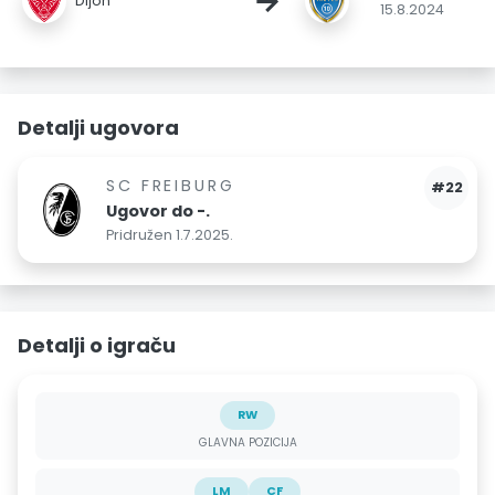
→
Dijon
15.8.2024
Detalji ugovora
SC FREIBURG
#22
Ugovor do -.
Pridružen 1.7.2025.
Detalji o igraču
RW
GLAVNA POZICIJA
LM
CF