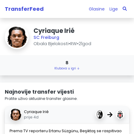
TransferFeed
Glasine
Lige
Cyriaque Irié
SC Freiburg
Obala Bjelokosti
•
RW
•
21god
8
Klubova u igri ↓
Najnovije transfer vijesti
Pratite uživo aktualne transfer glasine.
Cyriaque Irié
→
prije 4d
Prema TV reporteru Ertanu Süzgünu, Beşiktaş se raspitivao