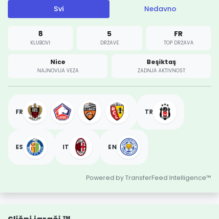
Svi
Nedavno
8
5
FR
KLUBOVI
DRŽAVE
TOP DRŽAVA
Nice
Beşiktaş
NAJNOVIJA VEZA
ZADNJA AKTIVNOST
FR
TR
ES
IT
EN
Powered by TransferFeed Intelligence™