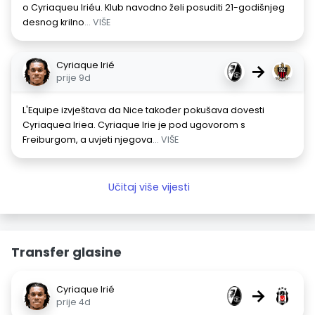
o Cyriaqueu Iriéu. Klub navodno želi posuditi 21-godišnjeg
desnog krilno
... VIŠE
Cyriaque Irié
→
prije 9d
L'Equipe izvještava da Nice također pokušava dovesti
Cyriaquea Iriea. Cyriaque Irie je pod ugovorom s
Freiburgom, a uvjeti njegova
... VIŠE
Učitaj više vijesti
Transfer glasine
Cyriaque Irié
→
prije 4d