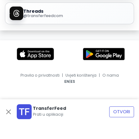
Threads
@transferfeedcom
Pravila o privatnosti
|
Uvjeti korištenja
|
O nama
|
EN
ES
TransferFeed
OTVORI
Prati u aplikaciji