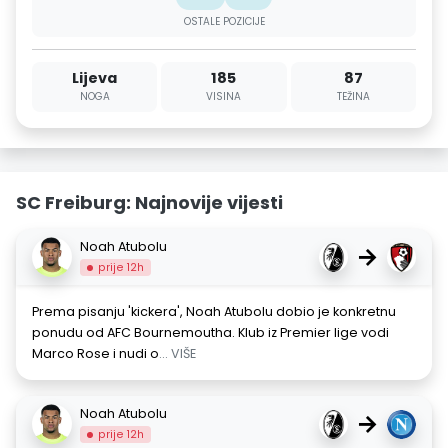
OSTALE POZICIJE
Lijeva
185
87
NOGA
VISINA
TEŽINA
SC Freiburg: Najnovije vijesti
Noah Atubolu
→
prije 12h
Prema pisanju 'kickera', Noah Atubolu dobio je konkretnu
ponudu od AFC Bournemoutha. Klub iz Premier lige vodi
Marco Rose i nudi o
... VIŠE
Noah Atubolu
→
prije 12h