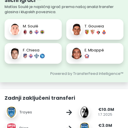
Slični igrači ™
Matías Soulé je najsličniji igrač prema našoj analizi transfer
glasina i klupskih poveznica.
M. Soulé
T. Gouveia
F. Chiesa
E. Mbappé
Powered by TransferFeed Intelligence™
Zadnji zaključeni transferi
€10.0M
→
Troyes
1.7.2025
€3.0M