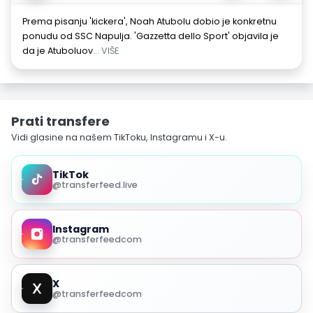
Prema pisanju 'kickera', Noah Atubolu dobio je konkretnu
ponudu od SSC Napulja. 'Gazzetta dello Sport' objavila je
da je Atuboluov
... VIŠE
Prati transfere
Vidi glasine na našem TikToku, Instagramu i X-u.
TikTok
@transferfeed.live
Instagram
@transferfeedcom
X
@transferfeedcom